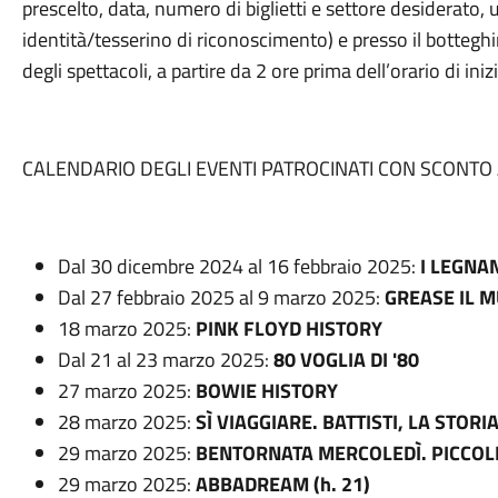
prescelto, data, numero di biglietti e settore desiderato
identità/tesserino di riconoscimento) e presso il bottegh
degli spettacoli, a partire da 2 ore prima dell’orario di iniz
CALENDARIO DEGLI EVENTI PATROCINATI CON SCONTO A
Dal 30 dicembre 2024 al 16 febbraio 2025:
I LEGNAN
Dal 27 febbraio 2025 al 9 marzo 2025:
GREASE IL M
18 marzo 2025:
PINK FLOYD HISTORY
Dal 21 al 23 marzo 2025:
80 VOGLIA DI '80
27 marzo 2025:
BOWIE HISTORY
28 marzo 2025:
SÌ VIAGGIARE. BATTISTI, LA STORI
29 marzo 2025:
BENTORNATA MERCOLEDÌ. PICCOLI B
29 marzo 2025:
ABBADREAM (h. 21)