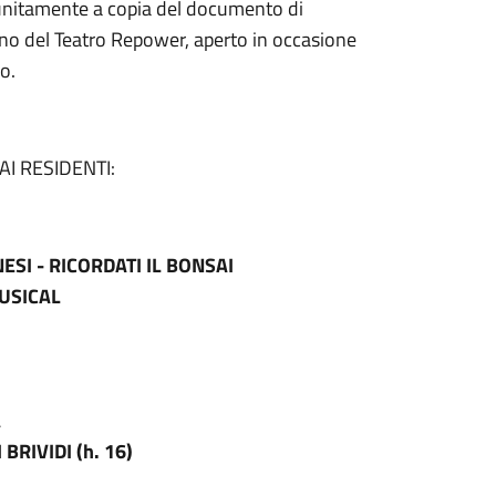
, unitamente a copia del documento di
ino del Teatro Repower, aperto in occasione
io.
I RESIDENTI:
ESI - RICORDATI IL BONSAI
USICAL
A
RIVIDI (h. 16)