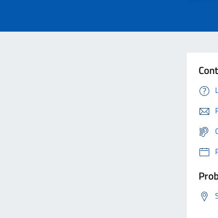
Cont
Prob