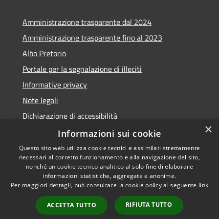
Amministrazione trasparente dal 2024
Amministrazione trasparente fino al 2023
Albo Pretorio
Portale per la segnalazione di illeciti
Informative privacy
Note legali
Dichiarazione di accessibilità
×
Segnalazioni di inaccessibilità
Informazioni sui cookie
Questo sito web utilizza cookie tecnici e assimilati strettamente
necessari al corretto funzionamento e alla navigazione del sito,
nonché un cookie tecnico analitico al solo fine di elaborare
informazioni statistiche, aggregate e anonime.
RSS
Copyright © 2026 • Comune di
Per maggiori dettagli, può consultare la cookie policy al seguente
link
Accessibilità
Assago • Powered by
Privacy
Municipium
Accesso
•
RIFIUTA TUTTO
ACCETTA TUTTO
Cookie
redazione