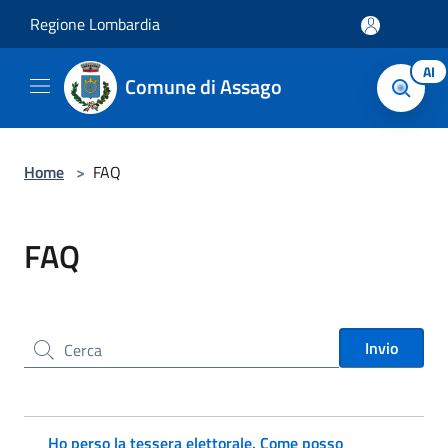
Salta al contenuto principale
Regione Lombardia
AI
Comune di Assago
Home
>
FAQ
FAQ
Cerca nel sito
Invio
Ho perso la tessera elettorale. Come posso