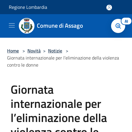
Salta al contenuto principale
Regione Lombardia
AI
Comune di Assago
Home
>
Novità
>
Notizie
>
Giornata internazionale per l’eliminazione della violenza
contro le donne
Giornata
internazionale per
l’eliminazione della
violenza contro le