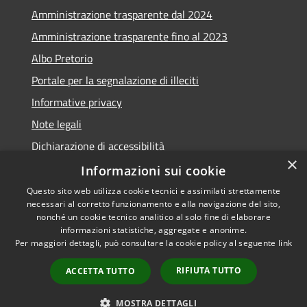
Amministrazione trasparente dal 2024
Amministrazione trasparente fino al 2023
Albo Pretorio
Portale per la segnalazione di illeciti
Informative privacy
Note legali
Dichiarazione di accessibilità
×
Segnalazioni di inaccessibilità
Informazioni sui cookie
Questo sito web utilizza cookie tecnici e assimilati strettamente
necessari al corretto funzionamento e alla navigazione del sito,
nonché un cookie tecnico analitico al solo fine di elaborare
informazioni statistiche, aggregate e anonime.
RSS
Copyright © 2026 • Comune di
Per maggiori dettagli, può consultare la cookie policy al seguente
link
Accessibilità
Assago • Powered by
Privacy
Municipium
Accesso
•
RIFIUTA TUTTO
ACCETTA TUTTO
Cookie
redazione
Mappa del sito
MOSTRA DETTAGLI