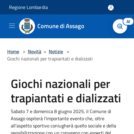
Salta al contenuto principale
Regione Lombardia
AI
Comune di Assago
Home
>
Novità
>
Notizie
>
Giochi nazionali per trapiantati e dializzati
Giochi nazionali per
trapiantati e dializzati
Sabato 7 e domenica 8 giugno 2025, il Comune di
Assago ospiterà l’importante evento che, oltre
all’aspetto sportivo coniugherà quello sociale e della
sensibilizzazione con un convegno con esperti del