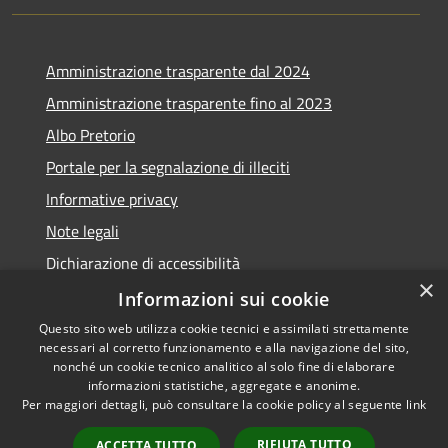
Amministrazione trasparente dal 2024
Amministrazione trasparente fino al 2023
Albo Pretorio
Portale per la segnalazione di illeciti
Informative privacy
Note legali
Dichiarazione di accessibilità
×
Segnalazioni di inaccessibilità
Informazioni sui cookie
Questo sito web utilizza cookie tecnici e assimilati strettamente
necessari al corretto funzionamento e alla navigazione del sito,
nonché un cookie tecnico analitico al solo fine di elaborare
informazioni statistiche, aggregate e anonime.
RSS
Copyright © 2026 • Comune di
Per maggiori dettagli, può consultare la cookie policy al seguente
link
Accessibilità
Assago • Powered by
Privacy
Municipium
Accesso
•
RIFIUTA TUTTO
ACCETTA TUTTO