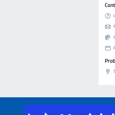
Cont
Prob