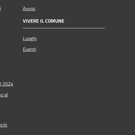
i
Avvisi
VIVERE IL COMUNE
Luoghi
Eventi
l 2024
o al
citi