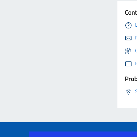
Cont
Prob