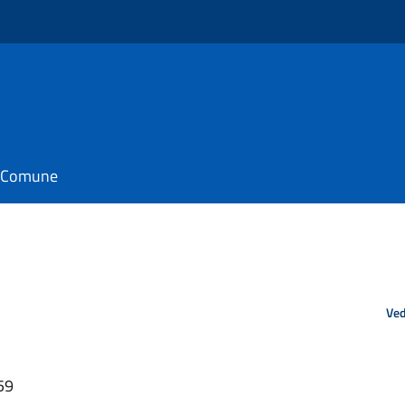
il Comune
Ved
59