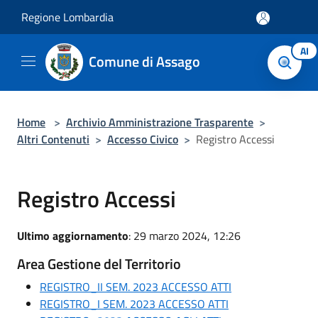
Salta al contenuto principale
Regione Lombardia
AI
Comune di Assago
Home
>
Archivio Amministrazione Trasparente
>
Altri Contenuti
>
Accesso Civico
>
Registro Accessi
Registro Accessi
Ultimo aggiornamento
: 29 marzo 2024, 12:26
Area Gestione del Territorio
REGISTRO_II SEM. 2023 ACCESSO ATTI
REGISTRO_I SEM. 2023 ACCESSO ATTI