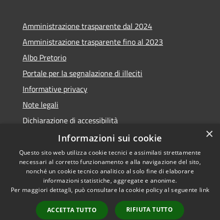
Amministrazione trasparente dal 2024
Amministrazione trasparente fino al 2023
Albo Pretorio
Portale per la segnalazione di illeciti
Informative privacy
Note legali
Dichiarazione di accessibilità
×
Segnalazioni di inaccessibilità
Informazioni sui cookie
Questo sito web utilizza cookie tecnici e assimilati strettamente
necessari al corretto funzionamento e alla navigazione del sito,
nonché un cookie tecnico analitico al solo fine di elaborare
informazioni statistiche, aggregate e anonime.
RSS
Copyright © 2026 • Comune di
Per maggiori dettagli, può consultare la cookie policy al seguente
link
Accessibilità
Assago • Powered by
Privacy
Municipium
Accesso
•
RIFIUTA TUTTO
ACCETTA TUTTO