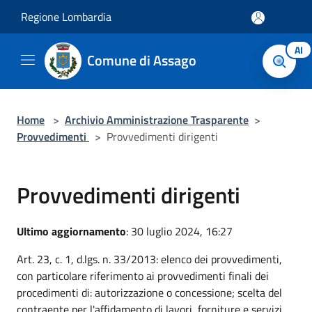
Salta al contenuto principale
Regione Lombardia
AI
Comune di Assago
Home
>
Archivio Amministrazione Trasparente
>
Provvedimenti
>
Provvedimenti dirigenti
Provvedimenti dirigenti
Ultimo aggiornamento
: 30 luglio 2024, 16:27
Art. 23, c. 1, d.lgs. n. 33/2013: elenco dei provvedimenti,
con particolare riferimento ai provvedimenti finali dei
procedimenti di: autorizzazione o concessione; scelta del
contraente per l'affidamento di lavori, forniture e servizi,