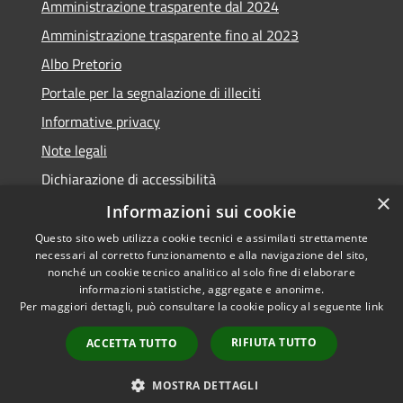
Amministrazione trasparente dal 2024
Amministrazione trasparente fino al 2023
Albo Pretorio
Portale per la segnalazione di illeciti
Informative privacy
Note legali
Dichiarazione di accessibilità
×
Segnalazioni di inaccessibilità
Informazioni sui cookie
Questo sito web utilizza cookie tecnici e assimilati strettamente
necessari al corretto funzionamento e alla navigazione del sito,
nonché un cookie tecnico analitico al solo fine di elaborare
informazioni statistiche, aggregate e anonime.
RSS
Copyright © 2026 • Comune di
Per maggiori dettagli, può consultare la cookie policy al seguente
link
Accessibilità
Assago • Powered by
Privacy
Municipium
Accesso
•
RIFIUTA TUTTO
ACCETTA TUTTO
Cookie
redazione
Mappa del sito
MOSTRA DETTAGLI