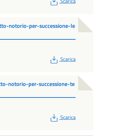
PDF
Scarica
atto-notorio-per-successione-le
PDF
Scarica
atto-notorio-per-successione-te
PDF
Scarica