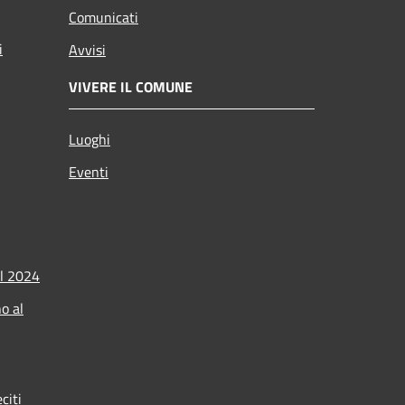
Comunicati
i
Avvisi
VIVERE IL COMUNE
Luoghi
Eventi
l 2024
o al
citi