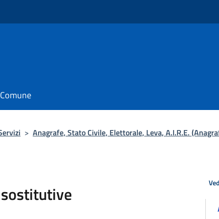
il Comune
Servizi
>
Anagrafe, Stato Civile, Elettorale, Leva, A.I.R.E. (Anagra
Ved
 sostitutive