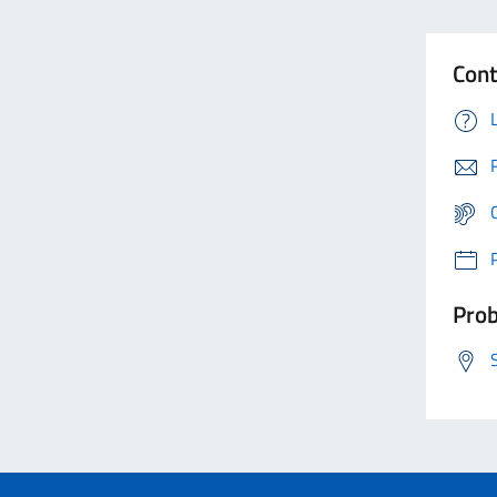
Cont
Prob