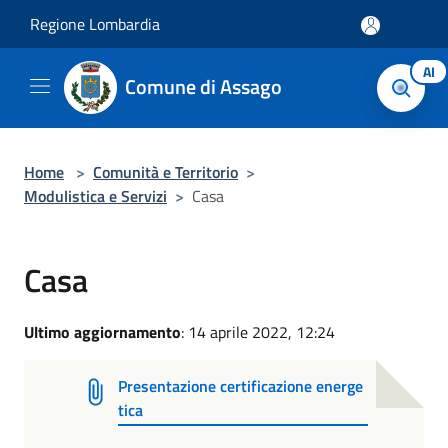
Salta al contenuto principale
Regione Lombardia
AI
Comune di Assago
Home
>
Comunità e Territorio
>
Modulistica e Servizi
>
Casa
Casa
Ultimo aggiornamento
: 14 aprile 2022, 12:24
Presentazione certificazione energe
tica