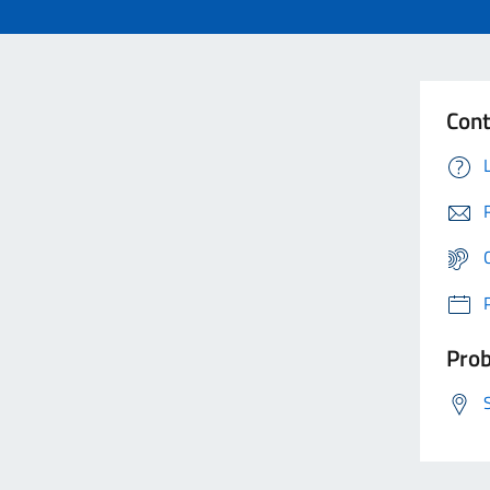
Cont
Prob