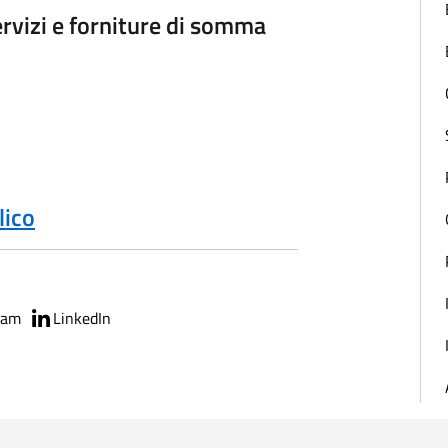
servizi e forniture di somma
lico
ram
LinkedIn