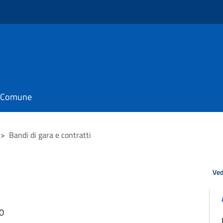
il Comune
>
Bandi di gara e contratti
Ved
30