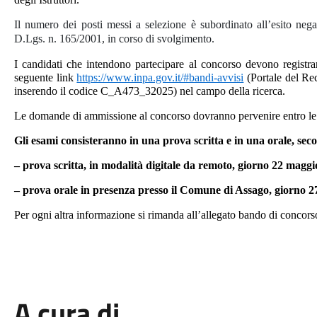
Il numero dei posti messi a selezione è subordinato all’esito nega
D.Lgs. n. 165/2001, in corso di svolgimento.
I candidati che intendono partecipare al concorso devono registrar
seguente link
https://www.inpa.gov.it/#bandi-avvisi
(Portale del Re
inserendo il codice C_A473_32025) nel campo della ricerca.
Le domande di ammissione al concorso dovranno pervenire entro le
Gli esami consisteranno in una prova scritta e in una orale, se
– prova scritta, in modalità digitale da remoto, giorno 22 maggi
– prova orale in presenza presso il Comune di Assago, giorno 27
Per ogni altra informazione si rimanda all’allegato bando di concors
A cura di