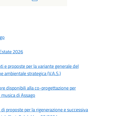
ago
- Estate 2026
ti e proposte per la variante generale del
ne ambientale strategica (V.A.S.)
ore disponibili alla co-progettazione per
di musica di Assago
e di proposte per la rigenerazione e successiva