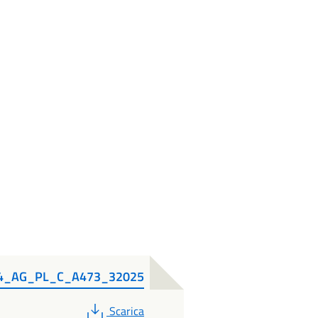
_AG_PL_C_A473_32025
PDF
Scarica