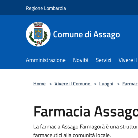
Salta al contenuto principale
Regione Lombardia
Comune di Assago
Amministrazione
Novità
Servizi
Vivere 
Home
>
Vivere il Comune
>
Luoghi
>
Farmac
Farmacia Assag
La farmacia Assago Farmagorà è una struttura
farmaceutici alla comunità locale.