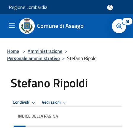
Salta al contenuto principale
Regione Lombardia
AI
Comune di Assago
Home
>
Amministrazione
>
Personale amministrativo
>
Stefano Ripoldi
Stefano Ripoldi
Condividi
Vedi azioni
INDICE DELLA PAGINA