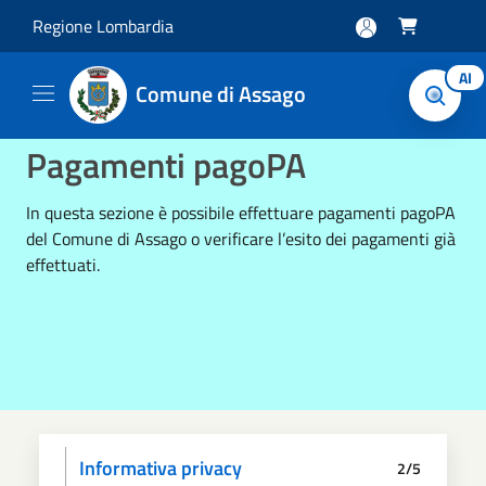
Salta al contenuto principale
Regione Lombardia

AI
Comune di Assago
Pagamenti pagoPA
In questa sezione è possibile effettuare pagamenti pagoPA
del Comune di Assago o verificare l’esito dei pagamenti già
effettuati.
Informativa privacy
2/5
Dati anagrafici
Paga
Riepilogo