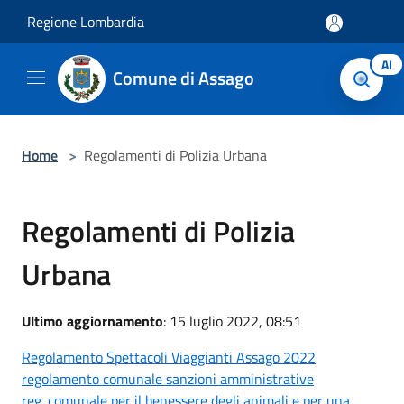
Salta al contenuto principale
Regione Lombardia
AI
Comune di Assago
Home
>
Regolamenti di Polizia Urbana
Regolamenti di Polizia
Urbana
Ultimo aggiornamento
: 15 luglio 2022, 08:51
Regolamento Spettacoli Viaggianti Assago 2022
regolamento comunale sanzioni amministrative
reg. comunale per il benessere degli animali e per una