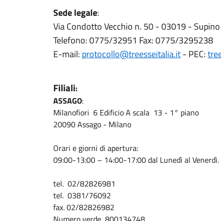
Sede legale
:
Via Condotto Vecchio n. 50 - 03019 - Supino
Telefono: 0775/32951 Fax: 0775/3295238
E-mail:
protocollo@treesseitalia.it
- PEC:
tre
Filiali
:
ASSAGO
:
Milanofiori 6 Edificio A scala 13 - 1° piano
20090 Assago - Milano
Orari e giorni di apertura:
09:00-13:00 – 14:00-17:00 dal Lunedì al Venerdì.
tel. 02/82826981
tel. 0381/76092
fax. 02/82826982
Numero verde 800134748