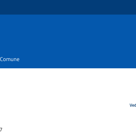
il Comune
Ved
57