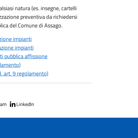
alsiasi natura (es. insegne, cartelli
izzazione preventiva da richiedersi
ubblica del Comune di Assago.
zione impianti
zione impianti
i pubblica affissione
golamento
)
d. art. 9 regolamento)
ram
LinkedIn