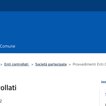
il Comune
>
Enti controllati
>
Società partecipate
>
Provvedimenti Enti C
Ved
ollati
22