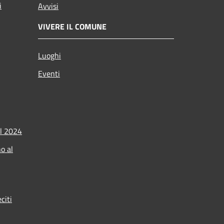
i
Avvisi
VIVERE IL COMUNE
Luoghi
Eventi
l 2024
o al
citi