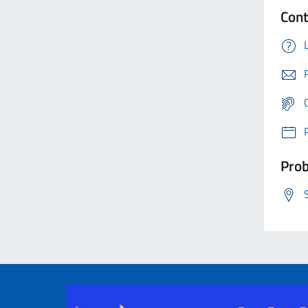
Cont
Prob