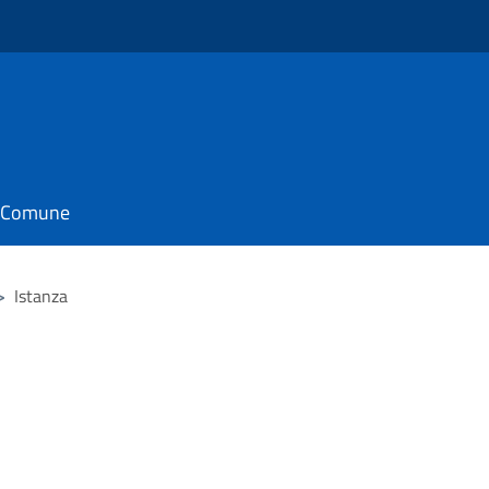
il Comune
>
Istanza