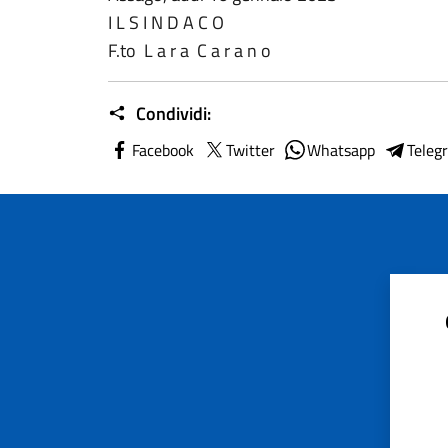
I L S I N D A C O
F.to L a r a C a r a n o
Condividi:
Facebook
Twitter
Whatsapp
Teleg