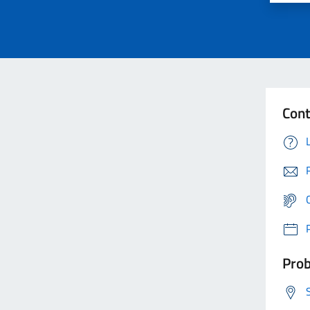
Cont
Prob