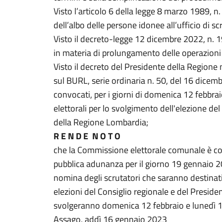
Visto l’articolo 6 della legge 8 marzo 1989, n.
dell’albo delle persone idonee all’ufficio di sc
Visto il decreto-legge 12 dicembre 2022, n. 
in materia di prolungamento delle operazioni
Visto il decreto del Presidente della Regione
sul BURL, serie ordinaria n. 50, del 16 dicemb
convocati, per i giorni di domenica 12 febbrai
elettorali per lo svolgimento dell'elezione de
della Regione Lombardia;
R E N D E N O T O
che la Commissione elettorale comunale è c
pubblica adunanza per il giorno 19 gennaio 20
nomina degli scrutatori che saranno destinati a
elezioni del Consiglio regionale e del Presid
svolgeranno domenica 12 febbraio e lunedì 1
Assago, addì 16 gennaio 2023