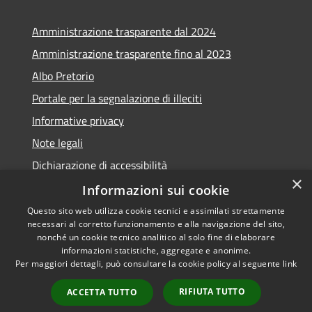
Amministrazione trasparente dal 2024
Amministrazione trasparente fino al 2023
Albo Pretorio
Portale per la segnalazione di illeciti
Informative privacy
Note legali
Dichiarazione di accessibilità
×
Segnalazioni di inaccessibilità
Informazioni sui cookie
Questo sito web utilizza cookie tecnici e assimilati strettamente
necessari al corretto funzionamento e alla navigazione del sito,
nonché un cookie tecnico analitico al solo fine di elaborare
informazioni statistiche, aggregate e anonime.
RSS
Copyright © 2026 • Comune di
Per maggiori dettagli, può consultare la cookie policy al seguente
link
Accessibilità
Assago • Powered by
Privacy
Municipium
Accesso
•
RIFIUTA TUTTO
ACCETTA TUTTO
Cookie
redazione