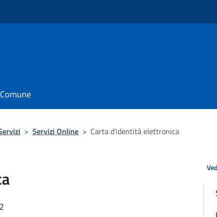
il Comune
Servizi
>
Servizi Online
>
Carta d'identità elettronica
Ved
ca
32