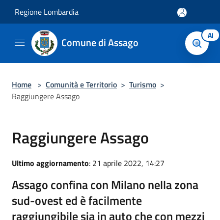
Salta al contenuto principale
Regione Lombardia
AI
Comune di Assago
Home
>
Comunità e Territorio
>
Turismo
>
Raggiungere Assago
Raggiungere Assago
Ultimo aggiornamento
: 21 aprile 2022, 14:27
Assago confina con Milano nella zona
sud-ovest ed è facilmente
raggiungibile sia in auto che con mezzi