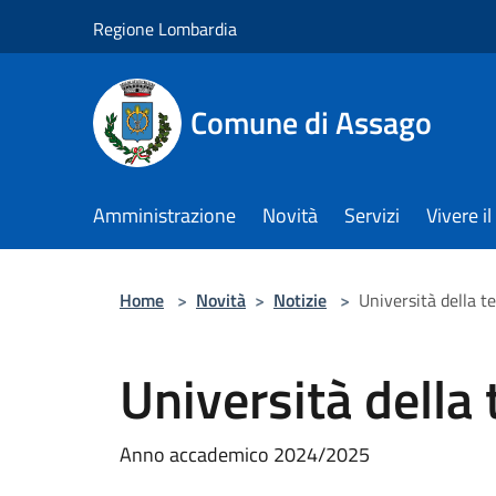
Salta al contenuto principale
Regione Lombardia
Comune di Assago
Amministrazione
Novità
Servizi
Vivere 
Home
>
Novità
>
Notizie
>
Università della t
Università della 
Anno accademico 2024/2025