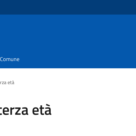
il Comune
erza età
terza età