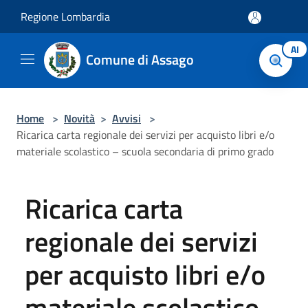
Salta al contenuto principale
Regione Lombardia
AI
Comune di Assago
Home
>
Novità
>
Avvisi
>
Ricarica carta regionale dei servizi per acquisto libri e/o
materiale scolastico – scuola secondaria di primo grado
Ricarica carta
regionale dei servizi
per acquisto libri e/o
materiale scolastico –