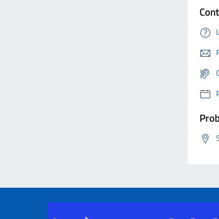
Cont
Prob