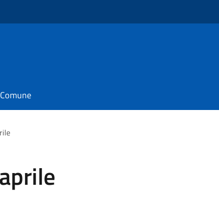
il Comune
rile
aprile