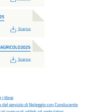
25
PDF
Scarica
AGRICOLO2025
PDF
Scarica
i librai
nto del servizio di Noleggio con Conducente
ali comunali adibiti ad ambulatori