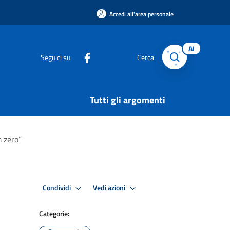
Accedi all'area personale
AI
Seguici su
Cerca
Tutti gli argomenti
m zero”
Condividi
Vedi azioni
Categorie: