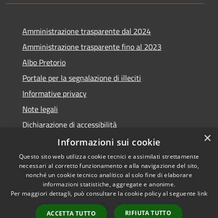
Amministrazione trasparente dal 2024
Amministrazione trasparente fino al 2023
Albo Pretorio
Portale per la segnalazione di illeciti
Informative privacy
Note legali
Dichiarazione di accessibilità
×
Segnalazioni di inaccessibilità
Informazioni sui cookie
Questo sito web utilizza cookie tecnici e assimilati strettamente
necessari al corretto funzionamento e alla navigazione del sito,
nonché un cookie tecnico analitico al solo fine di elaborare
informazioni statistiche, aggregate e anonime.
RSS
Copyright © 2026 • Comune di
Per maggiori dettagli, può consultare la cookie policy al seguente
link
Accessibilità
Assago • Powered by
Privacy
Municipium
Accesso
•
RIFIUTA TUTTO
ACCETTA TUTTO