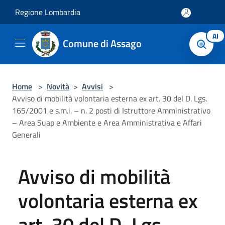
Salta al contenuto principale
Regione Lombardia
AI
Comune di Assago
Home
>
Novità
>
Avvisi
>
Avviso di mobilità volontaria esterna ex art. 30 del D. Lgs.
165/2001 e s.m.i. – n. 2 posti di Istruttore Amministrativo
– Area Suap e Ambiente e Area Amministrativa e Affari
Generali
Avviso di mobilità
volontaria esterna ex
art. 30 del D. Lgs.