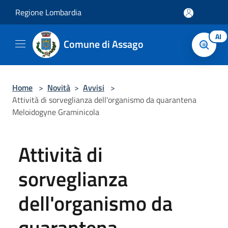
Salta al contenuto principale
Regione Lombardia
AI
Comune di Assago
Home
>
Novità
>
Avvisi
>
Attività di sorveglianza dell'organismo da quarantena
Meloidogyne Graminicola
Attività di
sorveglianza
dell'organismo da
quarantena