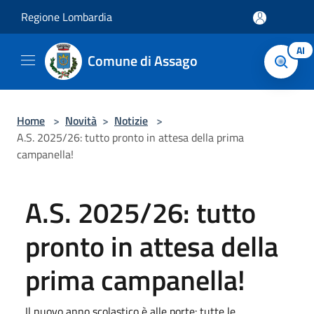
Salta al contenuto principale
Regione Lombardia
AI
Comune di Assago
Home
>
Novità
>
Notizie
>
A.S. 2025/26: tutto pronto in attesa della prima
campanella!
A.S. 2025/26: tutto
pronto in attesa della
prima campanella!
Il nuovo anno scolastico è alle porte: tutte le