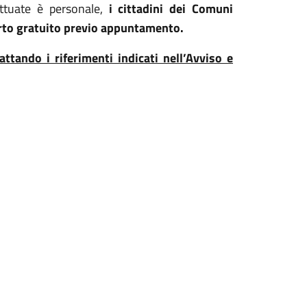
fettuate è personale,
i cittadini dei Comuni
rto gratuito previo appuntamento.
tando i riferimenti indicati nell’Avviso e