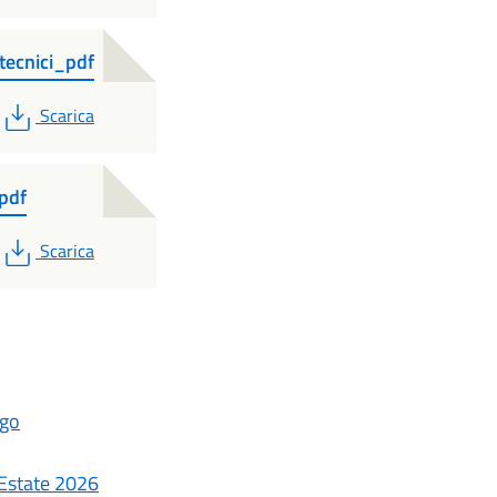
 tecnici_pdf
PDF
Scarica
_pdf
PDF
Scarica
ago
- Estate 2026