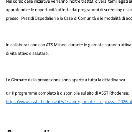
Nel corso delle iniziative verranno inoltre trattati diversi temi legati
approfondire le opportunità offerte dai programmi di screening e vac
presso i Presidi Ospedalieri e le Case di Comunità e le modalità di ac
In collaborazione con ATS Milano, durante le giornate saranno attiv
di vita attivo e salutare.
Le Giornate della prevenzione sono aperte a tutta la cittadinanza.
Il programma completo è disponibile sul sito di ASST Rhodense:
👉
https://www.asst-rhodense.it/v2/varie/giornate_in_piazza_2026.h