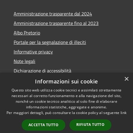
Amministrazione trasparente dal 2024
Amministrazione trasparente fino al 2023
Albo Pretorio
Portale per la segnalazione di illeciti
Informative privacy
Note legali
Dichiarazione di accessibilità
×
Segnalazioni di inaccessibilità
Informazioni sui cookie
Questo sito web utilizza cookie tecnici e assimilati strettamente
necessari al corretto funzionamento e alla navigazione del sito,
nonché un cookie tecnico analitico al solo fine di elaborare
informazioni statistiche, aggregate e anonime.
RSS
Copyright © 2026 • Comune di
Per maggiori dettagli, può consultare la cookie policy al seguente
link
Accessibilità
Assago • Powered by
Privacy
Municipium
Accesso
•
RIFIUTA TUTTO
ACCETTA TUTTO
Cookie
redazione