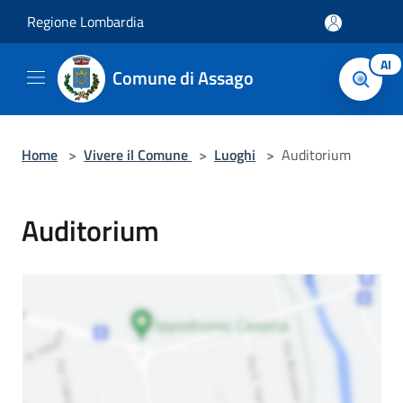
Salta al contenuto principale
Regione Lombardia
AI
Comune di Assago
Home
>
Vivere il Comune
>
Luoghi
>
Auditorium
Auditorium