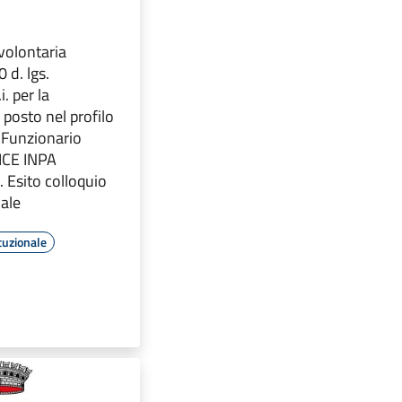
volontaria
0 d. lgs.
. per la
 posto nel profilo
 Funzionario
ICE INPA
Esito colloquio
nale
tuzionale