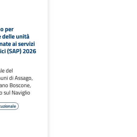
co per
 delle unità
nate ai servizi
lici (SAP) 2026
le del
uni di Assago,
sano Boscone,
o sul Naviglio
tuzionale