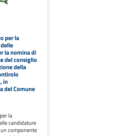
o per la
delle
r la nomina di
 del consiglio
ione della
ntirolo
, in
za del Comune
per la
elle candidature
i un componente