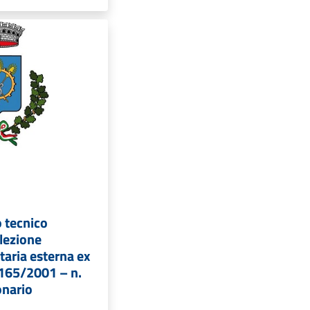
o tecnico
elezione
taria esterna ex
. 165/2001 – n.
onario