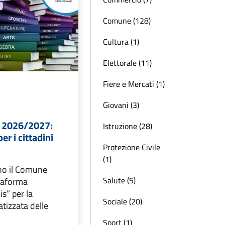
Comune (128)
Cultura (1)
Elettorale (11)
Fiere e Mercati (1)
Giovani (3)
ie 2026/2027:
Istruzione (28)
r i cittadini
Protezione Civile
(1)
no il Comune
Salute (5)
ttaforma
is” per la
Sociale (20)
tizzata delle
Sport (1)