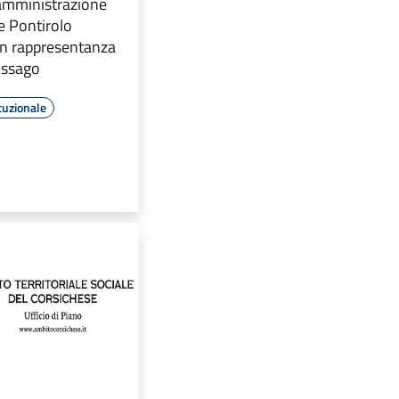
 amministrazione
e Pontirolo
in rappresentanza
Assago
tuzionale