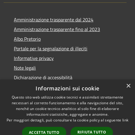
Amministrazione trasparente dal 2024
Amministrazione trasparente fino al 2023
Albo Pretorio
Portale per la segnalazione di illeciti
Informative privacy
Note legali
Dichiarazione di accessibilità
×
Segnalazioni di inaccessibilità
Informazioni sui cookie
Questo sito web utilizza cookie tecnici e assimilati strettamente
necessari al corretto funzionamento e alla navigazione del sito,
nonché un cookie tecnico analitico al solo fine di elaborare
informazioni statistiche, aggregate e anonime.
RSS
Copyright © 2026 • Comune di
Per maggiori dettagli, può consultare la cookie policy al seguente
link
Accessibilità
Assago • Powered by
Privacy
Municipium
Accesso
•
RIFIUTA TUTTO
ACCETTA TUTTO