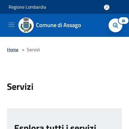
Salta al contenuto principale
Regione Lombardia
AI
Comune di Assago
Home
>
Servizi
Servizi
Esplora tutti i servizi